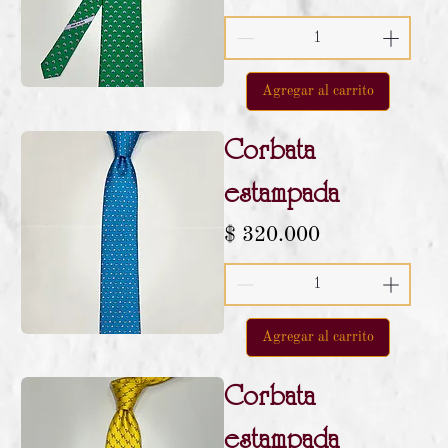
Agregar al carrito
Corbata
estampada
Precio
$ 320.000
Agregar al carrito
Corbata
estampada