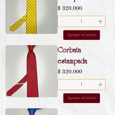
Precio
$ 320.000
Agregar al carrito
Corbata
estampada
Precio
$ 320.000
Agregar al carrito