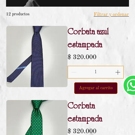
12 productos
Filtrar y ordenar
Corbata azul
estampada
Precio
$ 320.000
Agregar al carrito
Corbata
estampada
Precio
$ 320.000