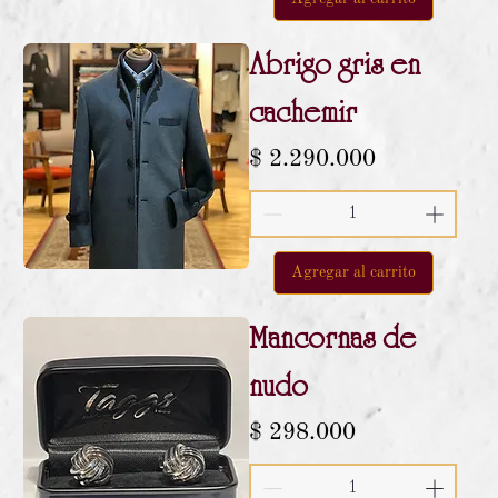
Abrigo gris en
cachemir
Precio
$ 2.290.000
Agregar al carrito
Mancornas de
nudo
Precio
$ 298.000