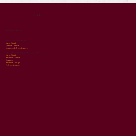
VERCELLI
Ubicaciones y horarios
Bogotá: Calle 134Bis # 19-91
Lunes - Sábado
9:00 a.m. - 7:00 p.m.
Domingos y festivos cita previa.
Chía: Centro Comercial Centro Chía Local 1250
Lunes - Sábado
11:00 a.m. - 7:00 p.m.
Domingos
11:00 a.m. - 3:00 p.m.
Festivos cita previa.