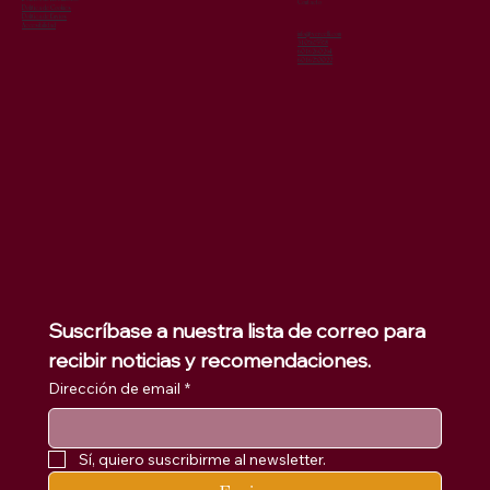
Contacto
Política de Cookies
Política de Envíos
Accesibilidad
info@vercelli.com
3107675578
6016260294
6016270022
Suscríbase a nuestra lista de correo para 
recibir noticias y recomendaciones.
Dirección de email
*
Sí, quiero suscribirme al newsletter.