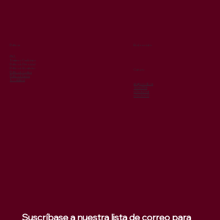
Redes sociales
Políticas
FAQ
Términos y Condiciones
Política de Privacidad
Política de Reembolso
Contacto
Política de Cookies
Política de Envíos
Accesibilidad
info@vercelli.com
3107675578
6016260294
6016270022
Suscríbase a nuestra lista de correo para 