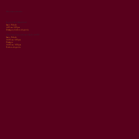
Ubicaciones y horarios
Bogotá: Calle 134Bis # 19-91
Lunes - Sábado
9:00 a.m. - 7:00 p.m.
Domingos y festivos cita previa.
Chía: Centro Comercial Centro Chía Local 1250
Lunes - Sábado
11:00 a.m. - 7:00 p.m.
Domingos
11:00 a.m. - 3:00 p.m.
Festivos cita previa.