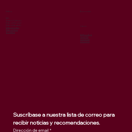
Redes sociales
Políticas
FAQ
Términos y Condiciones
Política de Privacidad
Política de Reembolso
Contacto
Política de Cookies
Política de Envíos
Accesibilidad
info@vercelli.com
3107675578
6016260294
6016270022
Suscríbase a nuestra lista de correo para 
recibir noticias y recomendaciones.
Dirección de email
*