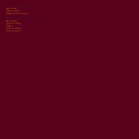
Bogotá: Calle 134Bis # 19-91
Lunes - Sábado
9:00 a.m. - 7:00 p.m.
Domingos y festivos cita previa.
Chía: Centro Comercial Centro Chía Local 1250
Lunes - Sábado
11:00 a.m. - 7:00 p.m.
Domingos
11:00 a.m. - 3:00 p.m.
Festivos cita previa.