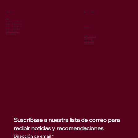
Redes sociales
Políticas
FAQ
Términos y Condiciones
Política de Privacidad
Política de Reembolso
Contacto
Política de Cookies
Política de Envíos
Accesibilidad
info@vercelli.com
3107675578
6016260294
6016270022
Suscríbase a nuestra lista de correo para 
recibir noticias y recomendaciones.
Dirección de email
*