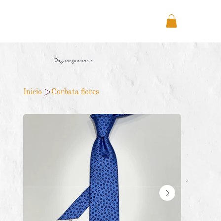
Pago seguro con:
Inicio
>
Corbata flores