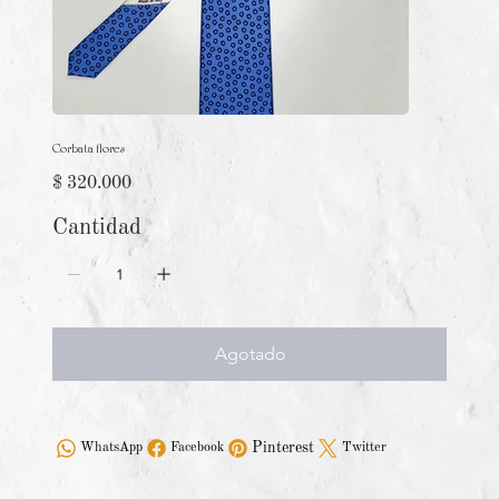
Corbata flores
Precio
$ 320.000
Cantidad
Agotado
Pinterest
WhatsApp
Facebook
Twitter