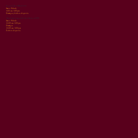
Bogotá: Calle 134Bis # 19-91
Lunes - Sábado
9:00 a.m. - 7:00 p.m.
Domingos y festivos cita previa.
Chía: Centro Comercial Centro Chía Local 1250
Lunes - Sábado
11:00 a.m. - 7:00 p.m.
Domingos
11:00 a.m. - 3:00 p.m.
Festivos cita previa.