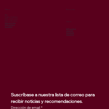
Redes sociales
Políticas
FAQ
Términos y Condiciones
Política de Privacidad
Política de Reembolso
Contacto
Política de Cookies
Política de Envíos
Accesibilidad
info@vercelli.com
3107675578
6016260294
6016270022
Suscríbase a nuestra lista de correo para 
recibir noticias y recomendaciones.
Dirección de email
*