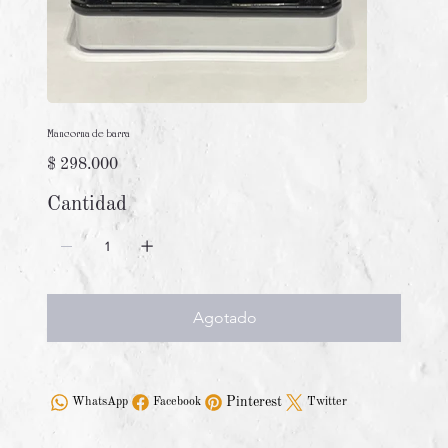
Mancorna de barra
Precio
$ 298.000
Cantidad
Agotado
Pinterest
WhatsApp
Facebook
Twitter