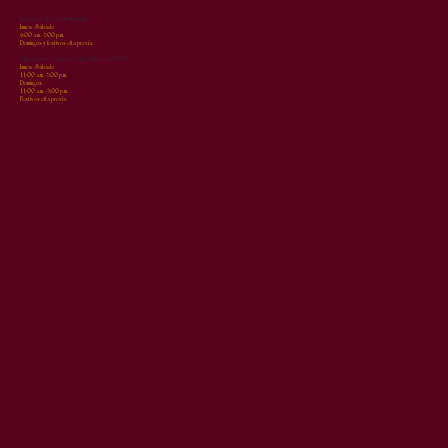
Bogotá: Calle 134Bis # 19-91
Lunes - Sábado
9:00 a.m. - 7:00 p.m.
Domingos y festivos cita previa.
Chía: Centro Comercial Centro Chía Local 1250
Lunes - Sábado
11:00 a.m. - 7:00 p.m.
Domingos
11:00 a.m. - 3:00 p.m.
Festivos cita previa.